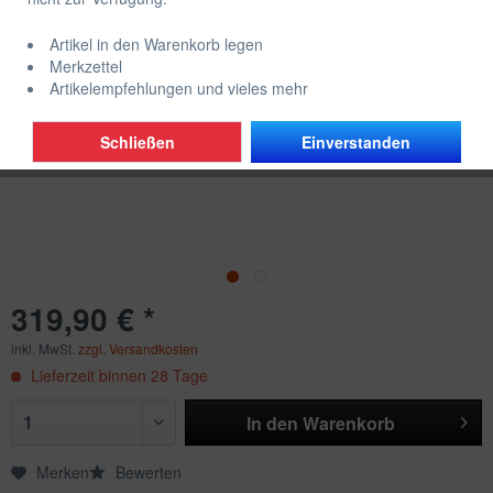
Artikel in den Warenkorb legen
Merkzettel
Artikelempfehlungen und vieles mehr
Schließen
Einverstanden
319,90 € *
inkl. MwSt.
zzgl. Versandkosten
Lieferzeit binnen 28 Tage
In den
Warenkorb
Merken
Bewerten