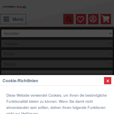
Menü
Auswählen
Cookie-Richtlinien
Übersicht
Quickshifter Easy
Diese Website verwendet Cookies, um Ihnen die bestmögliche
Healtech Schaltautomat iQSE-1 + QSH-
Funktionalität bieten zu können. Wenn Sie damit nicht
P2T
einverstanden sein sollten, stehen Ihnen folgende Funktionen
nicht zur Verfügung: