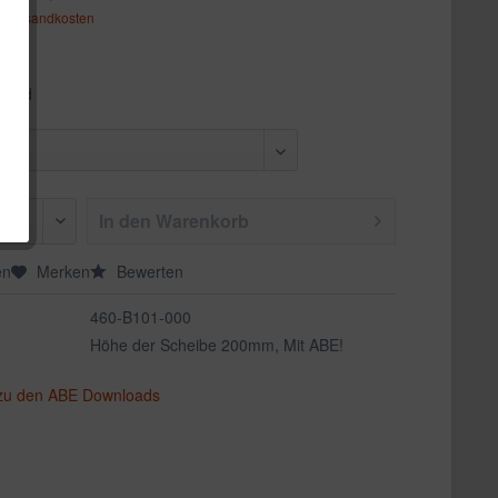
. Versandkosten
nzend
In den
Warenkorb
en
Merken
Bewerten
460-B101-000
Höhe der Scheibe 200mm, Mit ABE!
 zu den ABE Downloads