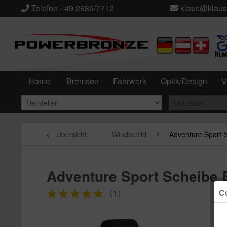
Telefon +49 2685/7712
klaus@klaus
Home
Bremsen
Fahrwerk
Optik/Design
V
Übersicht
Windschild
Adventure Sport 
Adventure Sport Scheibe
Co
(
1
)