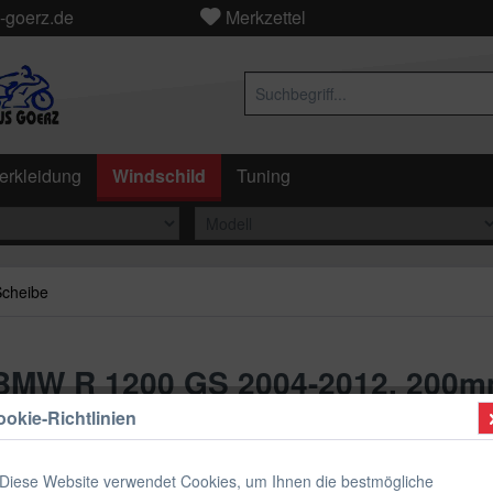
-goerz.de
Merkzettel
erkleidung
Windschild
Tuning
Scheibe
 BMW R 1200 GS 2004-2012, 200
okie-Richtlinien
ab 89,
Diese Website verwendet Cookies, um Ihnen die bestmögliche