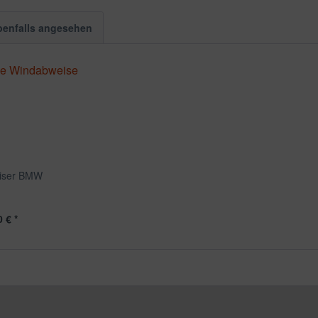
benfalls angesehen
iser BMW
 € *