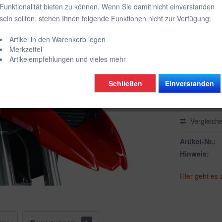
Funktionalität bieten zu können. Wenn Sie damit nicht einverstanden
inkl. MwSt.
zzgl
sein sollten, stehen Ihnen folgende Funktionen nicht zur Verfügung:
Farbe:
Artikel in den Warenkorb legen
schwarz glä
Merkzettel
Artikelempfehlungen und vieles mehr
Schließen
Einverstanden
Vergleich
Artikel-Nr.:
Hinweis:
Hier geht es