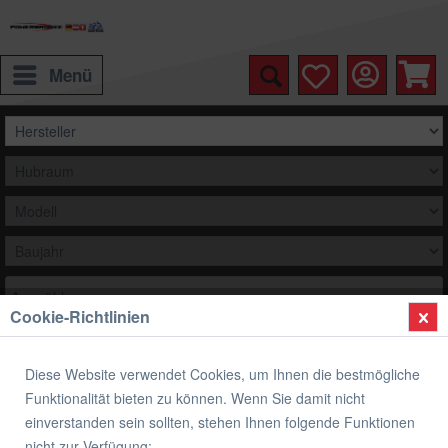
Menü
Auswählen
Cookie-Richtlinien
Übersicht
Verkleidungsscheibe Spoiler / Tourenform
Diese Website verwendet Cookies, um Ihnen die bestmögliche
Verkleidungsscheibe Spoiler / Tourenform
Funktionalität bieten zu können. Wenn Sie damit nicht
Royal Enfield HIMALAYAN, 18-20 (350 MM)
einverstanden sein sollten, stehen Ihnen folgende Funktionen
nicht zur Verfügung: