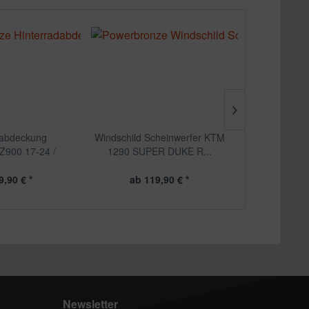
dabdeckung
Windschild Scheinwerfer KTM
Windschil
900 17-24 /
1290 SUPER DUKE R...
TRIUMPH
0RS...
B
9,90 € *
ab 119,90 € *
ab 1
Newsletter