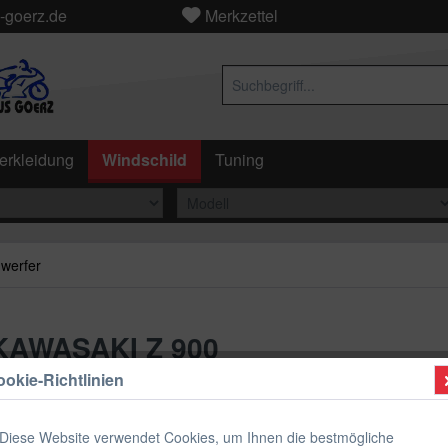
-goerz.de
Merkzettel
erkleidung
Windschild
Tuning
nwerfer
 KAWASAKI Z 900
okie-Richtlinien
ab 119
Diese Website verwendet Cookies, um Ihnen die bestmögliche