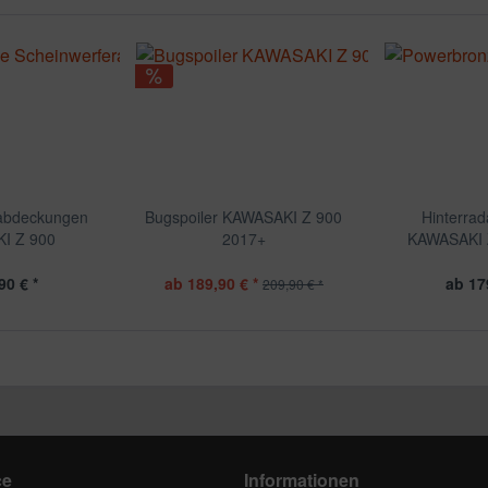
rabdeckungen
Bugspoiler KAWASAKI Z 900
Hinterra
I Z 900
2017+
KAWASAKI Z
Z90
90 € *
ab 189,90 € *
ab 17
209,90 € *
ce
Informationen