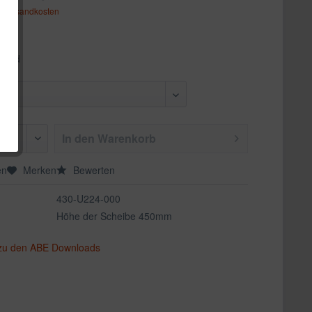
. Versandkosten
nzend
In den
Warenkorb
en
Merken
Bewerten
430-U224-000
Höhe der Scheibe 450mm
 zu den ABE Downloads