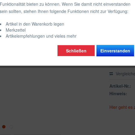
Funktionalität bieten zu können. Wenn Sie damit nicht einverstanden
inkl. MwSt.
zzgl
sein sollten, stehen Ihnen folgende Funktionen nicht zur Verfügung:
Farbe:
Artikel in den Warenkorb legen
schwarz glä
Merkzettel
Artikelempfehlungen und vieles mehr
Schließen
Einverstanden
Vergleich
Artikel-Nr.:
Hinweis:
Hier geht es