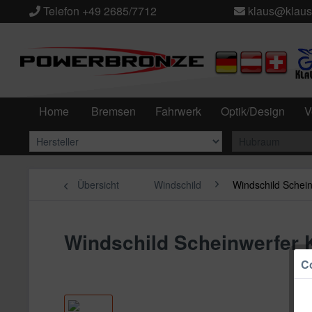
Telefon +49 2685/7712
klaus@klaus
Home
Bremsen
Fahrwerk
Optik/Design
V
Übersicht
Windschild
Windschild Schei
Windschild Scheinwerfer
Co