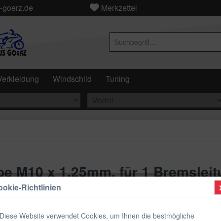
-goerz.de
Merkzettel
Verkleidung
Windschild
Tuning
e M10 x 1,25mm, für 1 Bremsleit
okie-Richtlinien
5,95 €
Diese Website verwendet Cookies, um Ihnen die bestmögliche