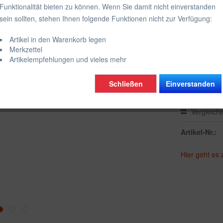
Funktionalität bieten zu können. Wenn Sie damit nicht einverstanden
inkl. MwSt.
zzgl
sein sollten, stehen Ihnen folgende Funktionen nicht zur Verfügung:
Lieferzeit
Artikel in den Warenkorb legen
Farbe Ansch
Merkzettel
Artikelempfehlungen und vieles mehr
Schließen
Einverstanden
Vergleich
Artikel-Nr.:
Hier geht es