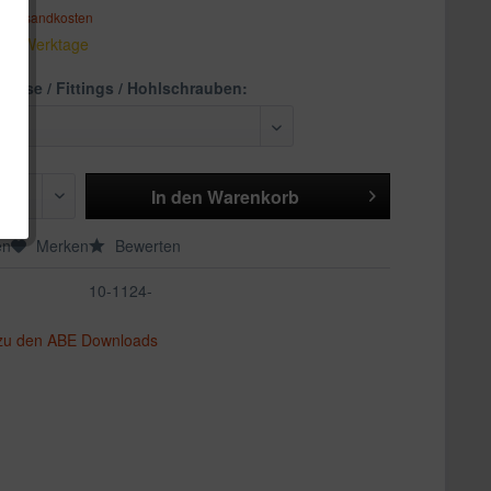
. Versandkosten
 1-3 Werktage
lüsse / Fittings / Hohlschrauben:
In den
Warenkorb
en
Merken
Bewerten
10-1124-
 zu den ABE Downloads