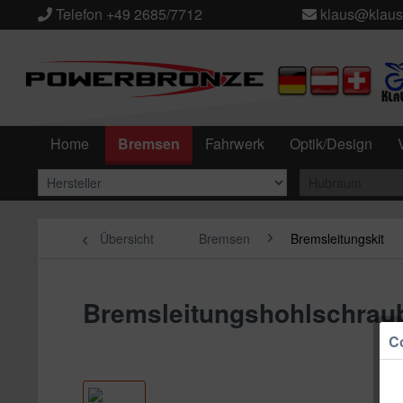
Telefon +49 2685/7712
klaus@klaus
Home
Bremsen
Fahrwerk
Optik/Design
Übersicht
Bremsen
Bremsleitungskit
Bremsleitungshohlschraub
Co