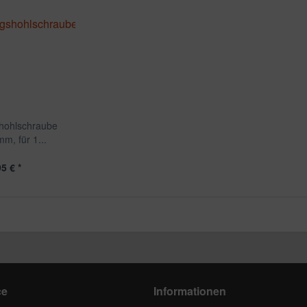
hohlschraube
m, für 1...
5 € *
ce
Informationen