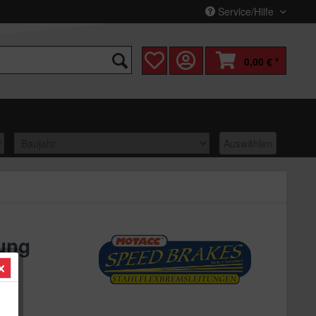
Service/Hilfe
0,00 € *
Auswählen
ung
 *