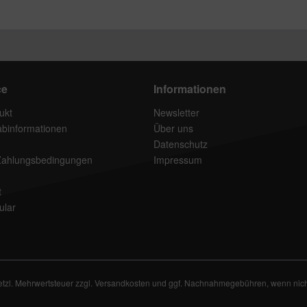
ce
Informationen
ukt
Newsletter
rabinformationen
Über uns
Datenschutz
Zahlungsbedingungen
Impressum
t
ular
setzl. Mehrwertsteuer zzgl.
Versandkosten
und ggf. Nachnahmegebühren, wenn nich