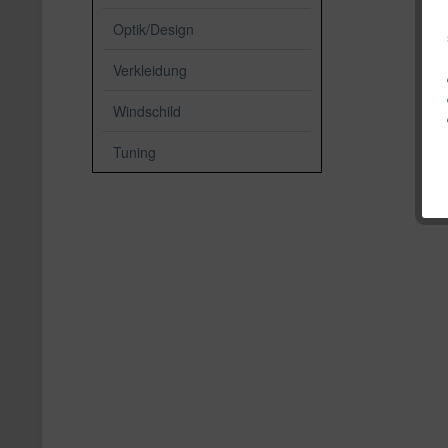
Optik/Design
Verkleidung
Windschild
Tuning