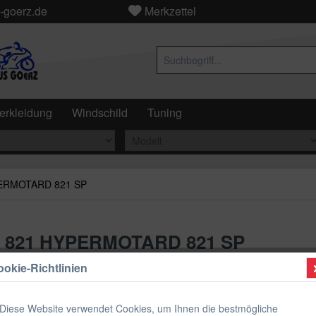
-goerz.de
Merkzettel
erkleidung
Windschild
Tuning
ERMOTARD 821 SP
 821 HYPERMOTARD 821 SP
okie-Richtlinien
2013
2014
Diese Website verwendet Cookies, um Ihnen die bestmögliche