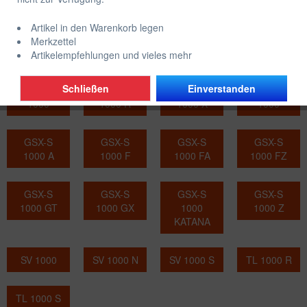
Modell:
Artikel in den Warenkorb legen
DL 1000 V-
DL 1000 V-
GSX 1000
GSX 1000
Merkzettel
STROM
STROM XT
F KATANA
KATANA
Artikelempfehlungen und vieles mehr
Schließen
Einverstanden
GSX-R
GSX-R
GSX-R
GSX-S
1000
1000 R
1000 X
1000
GSX-S
GSX-S
GSX-S
GSX-S
1000 A
1000 F
1000 FA
1000 FZ
GSX-S
GSX-S
GSX-S
GSX-S
1000 GT
1000 GX
1000
1000 Z
KATANA
SV 1000
SV 1000 N
SV 1000 S
TL 1000 R
TL 1000 S