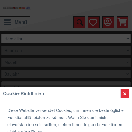
Menü
Auswählen
Cookie-Richtlinien
Übersicht
Scheinwerferabdeckungen
Diese Website verwendet Cookies, um Ihnen die bestmögliche
Scheinwerferabdeckung, Yamaha YZF-
Funktionalität bieten zu können. Wenn Sie damit nicht
R125 ab 2019
einverstanden sein sollten, stehen Ihnen folgende Funktionen
nicht zur Verfügung: