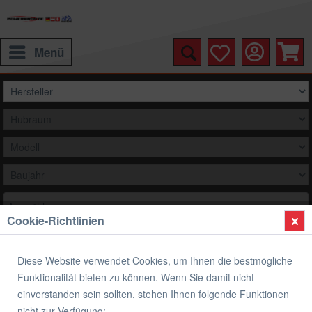
Menü
Auswählen
Cookie-Richtlinien
Übersicht
Scheinwerferabdeckungen
Diese Website verwendet Cookies, um Ihnen die bestmögliche
Scheinwerferabdeckungen YAMAHA
Funktionalität bieten zu können. Wenn Sie damit nicht
einverstanden sein sollten, stehen Ihnen folgende Funktionen
nicht zur Verfügung: