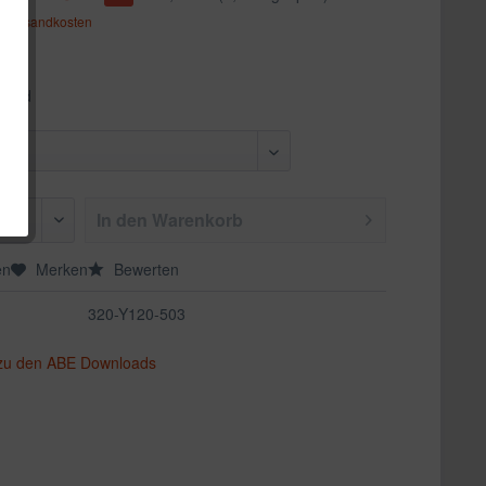
. Versandkosten
nzend
In den
Warenkorb
en
Merken
Bewerten
320-Y120-503
 zu den ABE Downloads