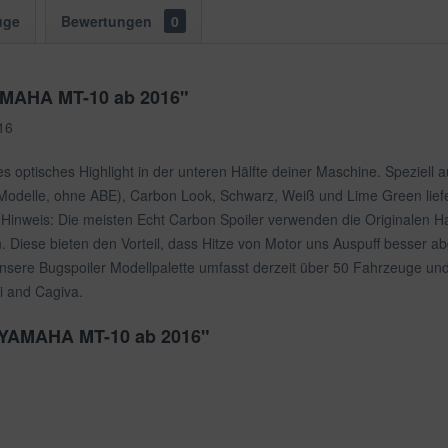
uge
Bewertungen
0
AMAHA MT-10 ab 2016"
16
s optisches Highlight in der unteren Hälfte deiner Maschine. Speziell
odelle, ohne ABE), Carbon Look, Schwarz, Weiß und Lime Green lieferbar
 (Hinweis: Die meisten Echt Carbon Spoiler verwenden die Originalen
. Diese bieten den Vorteil, dass Hitze von Motor uns Auspuff besser 
nsere Bugspoiler Modellpalette umfasst derzeit über 50 Fahrzeuge und 
i and Cagiva.
r YAMAHA MT-10 ab 2016"