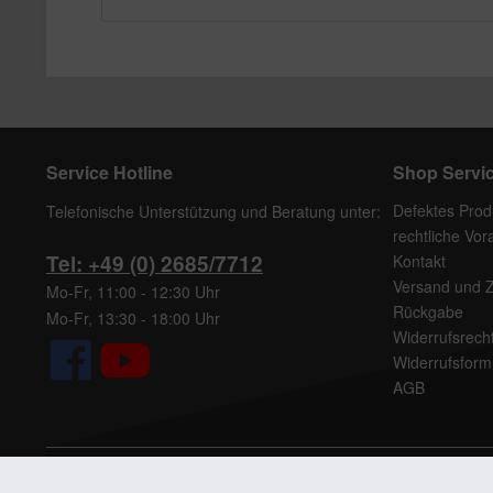
Service Hotline
Shop Servi
Defektes Prod
Telefonische Unterstützung und Beratung unter:
rechtliche Vo
Tel: +49 (0) 2685/7712
Kontakt
Versand und 
Mo-Fr, 11:00 - 12:30 Uhr
Rückgabe
Mo-Fr, 13:30 - 18:00 Uhr
Widerrufsrech
Widerrufsform
AGB
* Alle Preise inkl. ge