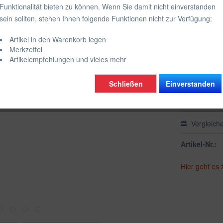
Funktionalität bieten zu können. Wenn Sie damit nicht einverstanden
inkl. MwSt.
zzgl
sein sollten, stehen Ihnen folgende Funktionen nicht zur Verfügung:
Farbe:
Artikel in den Warenkorb legen
schwarz glä
Merkzettel
Artikelempfehlungen und vieles mehr
Schließen
Einverstanden
Vergleich
Artikel-Nr.:
Hier geht es