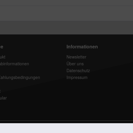
ce
Informationen
ukt
Newsletter
rabinformationen
Über uns
Datenschutz
Zahlungsbedingungen
Impressum
t
ular
setzl. Mehrwertsteuer zzgl.
Versandkosten
und ggf. Nachnahmegebühren, wenn nich