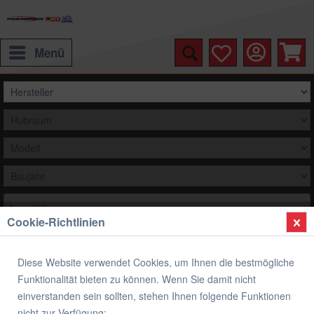
Menü
Auswählen
Cookie-Richtlinien
Übersicht
Handprotektoren
Diese Website verwendet Cookies, um Ihnen die bestmögliche
Handprotektoren BMW R1200GS 13-18 /
Funktionalität bieten zu können. Wenn Sie damit nicht
R1250GS 19-21 / S1000XR 15-19 / F800GS
einverstanden sein sollten, stehen Ihnen folgende Funktionen
nicht zur Verfügung: