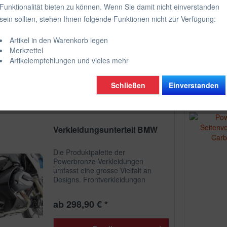
dschild
Funktionalität bieten zu können. Wenn Sie damit nicht einverstanden
sein sollten, stehen Ihnen folgende Funktionen nicht zur Verfügung:
Artikel in den Warenkorb legen
Merkzettel
Artikelempfehlungen und vieles mehr
von
5
Schließen
Einverstanden
Verkleidungsunterteil BMW
Die Produktpalette der
Powerbronze Verkleidungen
umfasst eine grosse Vielfalt an
Designs. Frontverkleidungen
(Vampire, Phantom, Predator,
Intruder und Tomahawk),
ab 298,90 € *
Halbverkleidungen (Colt, Bol Dor,
Cobra und Rapier) und
Vollverkleidungen...