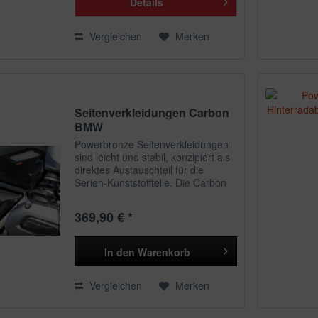
Details
Vergleichen
Merken
Seitenverkleidungen Carbon
BMW
Powerbronze Seitenverkleidungen
sind leicht und stabil, konzipiert als
direktes Austauschteil für die
Serien-Kunststoffteile. Die Carbon
Verkleidungsteile bieten ein
weiteres optisches Highlight an
369,90 € *
Deiner Maschine. Alle unsere...
In den
Warenkorb
Vergleichen
Merken