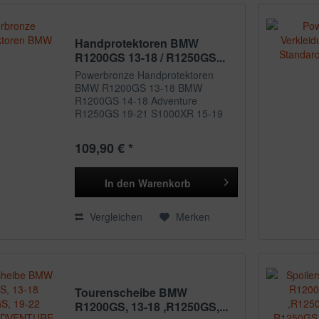
Handprotektoren BMW
R1200GS 13-18 / R1250GS...
Powerbronze Handprotektoren
BMW R1200GS 13-18 BMW
R1200GS 14-18 Adventure
R1250GS 19-21 S1000XR 15-19
F800GS Adventure 16-17
Powerbronze Handprotektoren
109,90 € *
helfen die Windkraft vom Fahrer
wegzunehmen und sind größer als
die Standard...
In den
Warenkorb
Vergleichen
Merken
Tourenscheibe BMW
R1200GS, 13-18 ,R1250GS,...