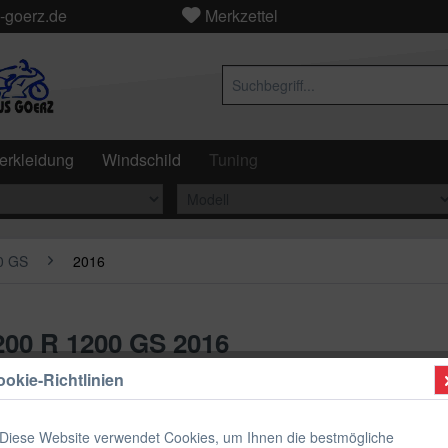
-goerz.de
Merkzettel
erkleidung
Windschild
Tuning
0 GS
2016
00 R 1200 GS 2016
okie-Richtlinien
emsen
Fahrwerk
Op
Diese Website verwendet Cookies, um Ihnen die bestmögliche