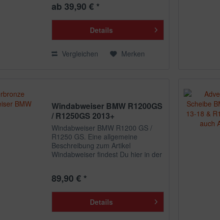
ab 39,90 € *
Diese Abdeckungen sind im
deutschen Straßenverkehr...
Details
Vergleichen
Merken
Windabweiser BMW R1200GS
/ R1250GS 2013+
Windabweiser BMW R1200 GS /
R1250 GS. Eine allgemeine
Beschreibung zum Artikel
Windabweiser findest Du hier in der
zugehörigen Artikelkategorie.
89,90 € *
Details