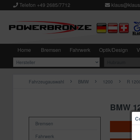
Telefon +49 2685/7712
klaus@klaus
Home
Bremsen
Fahrwerk
Optik/Design
V
Fahrzeugauswahl
BMW
1200
R 120
BMW 12
Co
Bremsen
Br
Fahrwerk