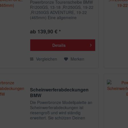
Powerbronze Tourenscheibe BMW
R1200GS, 13-18 ,R1250GS, 19-22
,R1250GS ADVENTURE, 19-22
(465mm) Eine allgemeine
Beschreibung zum Artikel
Verkleidungsscheibe Spoiler /
ab 139,90 € *
Tourenform findest Du hier in der
zugehörigen Artikelkategorie.
Details
Vergleichen
Merken
Scheinwerferabdeckungen
BMW
Die Powerbronze Modellpalette an
Scheinwerferabdeckungen ist
riesengroß und wird ständig
erweitert. Sie schützen Deinen
Scheinwerfer vor Steinschlägen
oder anderen ""Flugobjekten"".