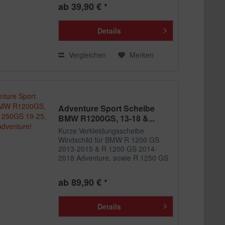
ab 39,90 € *
Diese Abdeckungen sind im
deutschen Straßenverkehr...
Details
Vergleichen
Merken
Adventure Sport Scheibe
BMW R1200GS, 13-18 &...
Kurze Verkleidungsscheibe
Windschild für BMW R 1200 GS
2013-2015 & R 1200 GS 2014-
2018 Adventure, sowie R 1250 GS
2019-2024 & R 1250 GS Adventure
2019-2025. Niedrige Scheibe für
ab 89,90 € *
weniger Windgeräusche und
sportliche Optik Deiner BMW GS....
Details