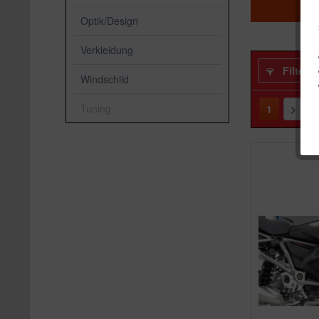
Win
Optik/Design
Verkleidung
Filtern
Windschild
Tuning
1