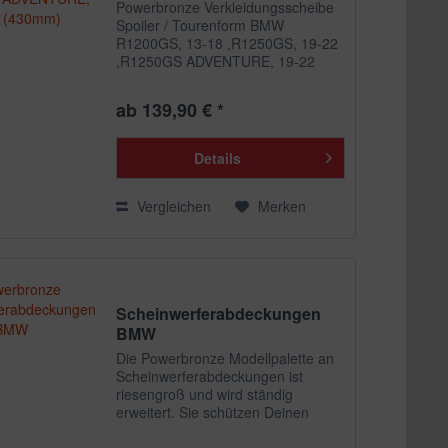
Powerbronze Verkleidungsscheibe
Spoiler / Tourenform BMW
R1200GS, 13-18 ,R1250GS, 19-22
,R1250GS ADVENTURE, 19-22
(430 MM) Eine allgemeine
Beschreibung zum Artikel
ab 139,90 € *
Verkleidungsscheibe Spoiler /
Tourenform findest Du hier in der...
Details
Vergleichen
Merken
Scheinwerferabdeckungen
BMW
Die Powerbronze Modellpalette an
Scheinwerferabdeckungen ist
riesengroß und wird ständig
erweitert. Sie schützen Deinen
Scheinwerfer vor Steinschlägen
oder anderen ""Flugobjekten"".