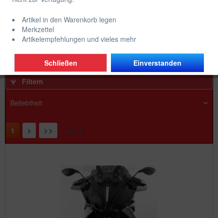
Bremsen
Fahrwerk
Optik/Design
Artikel in den Warenkorb legen
Merkzettel
Artikelempfehlungen und vieles mehr
Verkleidung
Windschild
Schließen
Einverstanden
Filtern
1
von
4