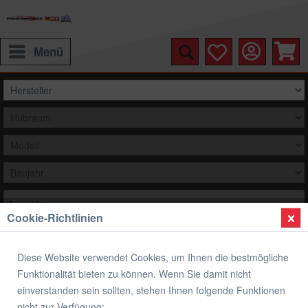
Menü
Auswählen
Cookie-Richtlinien
2019
Diese Website verwendet Cookies, um Ihnen die bestmögliche
Funktionalität bieten zu können. Wenn Sie damit nicht
BMW 1250 R 1250 RS 2019
einverstanden sein sollten, stehen Ihnen folgende Funktionen
nicht zur Verfügung: