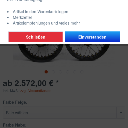
Artikel in den Warenkorb legen
Merkzettel
Artikelempfehlungen und vieles mehr
Schließen
Einverstanden
ab 2.572,00 € *
inkl. MwSt.
zzgl. Versandkosten
Farbe Felge:
Farbe Nabe: