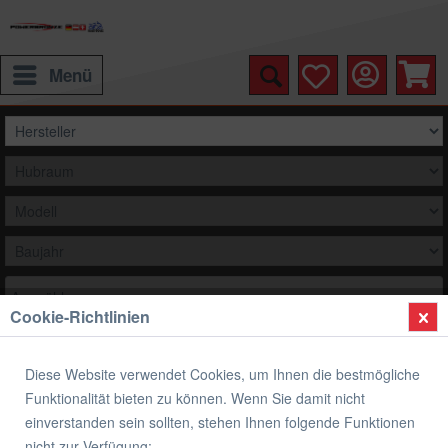
Menü
Auswählen
Cookie-Richtlinien
Übersicht
Kineo Speichenräder
Diese Website verwendet Cookies, um Ihnen die bestmögliche
Kineo Drahtspeichenräder Schlauchlos
Funktionalität bieten zu können. Wenn Sie damit nicht
Yamaha XJR 1300 RP02
einverstanden sein sollten, stehen Ihnen folgende Funktionen
nicht zur Verfügung: