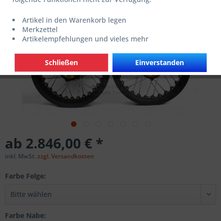
Artikel in den Warenkorb legen
Merkzettel
Artikelempfehlungen und vieles mehr
Schließen
Einverstanden
ab 2.846,00 € *
inkl. MwSt.
zzgl. Versandkosten
Farbe Felge:
Farbe Nabe: