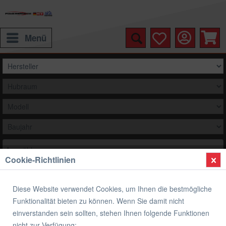
Menü
Auswählen
Cookie-Richtlinien
Übersicht
Kineo Speichenräder
Diese Website verwendet Cookies, um Ihnen die bestmögliche
Kineo Drahtspeichenräder Schlauchlos
Funktionalität bieten zu können. Wenn Sie damit nicht
Ducati Hypermotard 939 SP
einverstanden sein sollten, stehen Ihnen folgende Funktionen
nicht zur Verfügung: