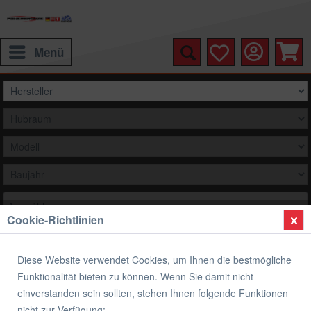
Menü
Auswählen
Cookie-Richtlinien
Übersicht
Kineo Speichenräder
Diese Website verwendet Cookies, um Ihnen die bestmögliche
Kineo Drahtspeichenräder BMW F 800 R
Funktionalität bieten zu können. Wenn Sie damit nicht
ABS 2009-2012
einverstanden sein sollten, stehen Ihnen folgende Funktionen
nicht zur Verfügung: