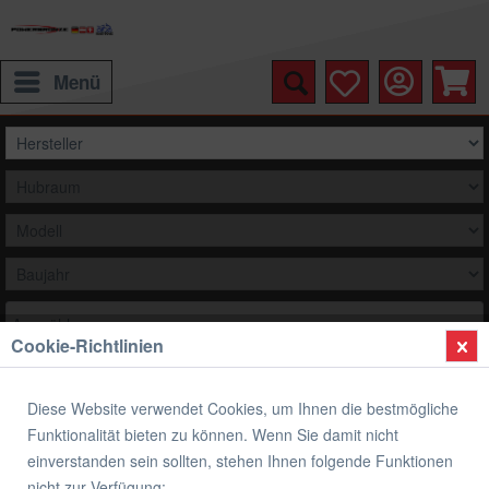
Menü
Auswählen
Cookie-Richtlinien
Übersicht
Kineo Speichenräder
Diese Website verwendet Cookies, um Ihnen die bestmögliche
Kineo Drahtspeichenräder Schlauchlos
Funktionalität bieten zu können. Wenn Sie damit nicht
Yamaha XJR 1300 RP10
einverstanden sein sollten, stehen Ihnen folgende Funktionen
nicht zur Verfügung: