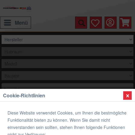
Menü
Auswählen
Cookie-Richtlinien
Übersicht
Kineo Speichenräder
Diese Website verwendet Cookies, um Ihnen die bestmögliche
Kineo Drahtspeichenräder BMW R 1200 R
Funktionalität bieten zu können. Wenn Sie damit nicht
einverstanden sein sollten, stehen Ihnen folgende Funktionen
nicht zur Verfügung: